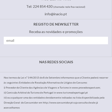
Tel: 224 854 430
(chamada rede fixa nacional)
info@inacio.pt
REGISTO DE NEWSLETTER
Receba as novidades e promoções​
NAS REDES SOCIAIS
Nos termos da Lei n.º 144/2015 de 8 de Setembro informamos que o Cliente poderá recorrer
às seguintes Entidades de Resolução Alternativa de Litígios de Consumo:
i) Provedor do Cliente das Agências de Viagens e Turismo in www.provedorapavt.com;
ii) Comissão Arbitral do Turismo de Portugal in www.turismodeportugal.pt
iii) ou a qualquer uma das entidades devidamente indicadas na lista disponibilizada pela
Direcção Geral do Consumidor em http://www.consumidor.pt cuja consulta desde já
aconselhamos